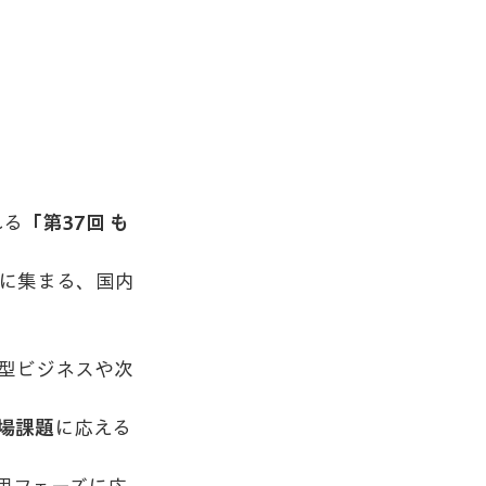
れる
「第37回 も
に集まる、国内
創型ビジネスや次
場課題
に応える