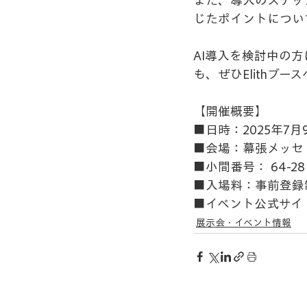
また、導入のステッ
じたポイントについ
AI導入を検討中の
も、ぜひElithブ
【開催概要】
■日時：2025年7
■会場：幕張メッセ　
■小間番号： 64-28
■入場料：事前登録
■イベント公式サイ
展示会・イベント情報