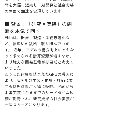
間を大幅に短縮し、AI開発と社会実装
の両面で
加速
を実現しています。
■ 背景：「研究×実装」の両
輪を本気で回す
Elithは、医療・製造・業務最適化な
ど、幅広いAI領域に取り組んでいま
す。 近年、モデルの精度向上にともな
って求められる計算資源が増すなか、
より強力な開発基盤が必要だと考えて
いました。
こうした背景を踏まえたGPUの導入に
より、モデルの学習・推論・評価に要
する処理時間が大幅に短縮。 PoCから
本番実装に至るまでのリードタイム短
縮が期待され、研究成果の社会実装が
一層スムーズになります。