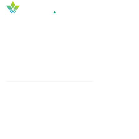
Top
COMPANY
​企業概要
会社概要
Mission / Vision / Value
チーム紹介
WHAT WE DO
​事業紹介
研究
AI開発
共創型ビジネス＆IPライセンス