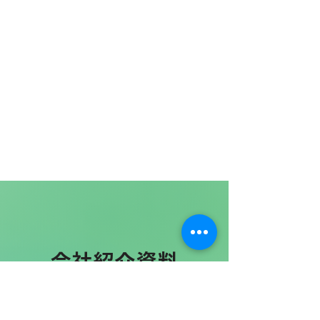
テクト、Azure認定エンジニアなど）の
間 ：8時間/日 9:00~18:00 待遇・福利
採用人数： 2人 雇用形態： 正社員 給
話） アジャイル開発の経験 データイン
ば週2~3日からの勤務も可能(*給与は5
す。 業務内容： AIプロジェクトの品質
衝、品質管理、リスクマネジメントの
プログラミングスキル（Python、Bash
会保険労務士資格の保有 採用人数： 1
ミュニケーション能力とプレゼンテー
保有 コンテナ技術（Docker、
厚生： 【保険制度】 健康保険 厚生年
与： 600万円〜700万円 諸手当： 通勤
フラストラクチャやクラウド（AWS、
日換算で計算されています) 【その他】
基準とプロセスを設計・導入する 機械
役割を担います。 業務内容： 機械学習
など） 歓迎条件： MLOpsツール
人 雇用形態： 正社員 給与： 450万
ションスキル SNSやデジタルマーケテ
Kubernetes）の経験 プログラミングス
金 雇用保険 労災保険 【福利厚生・社内
交通費 昇給： 年1回 賞与： 年1回（給
Azure、GCP）の知識 採用人数： 2人
ストックオプションあり（正社員の
学習モデルの性能評価と信頼性をチェ
エンジニアチームの管理と育成 LLMや
（MLflow、Kubeflowなど）の使用経験
円〜550万円 諸手当： 通勤交通費 昇
ィングの知識 歓迎条件： IT業界での広
キル（Python、Goなど） AI 系のプロ
制度】 健康診断/年1回 マネージャー以
与額と別枠で、業務に応じて支給） 勤
雇用形態： 正社員 給与： 800万円〜
み） 休日・休暇： 完全週休2日制（土
ックする 機能、性能、セキュリティテ
生成AIを活用したソリューション開
データベースやデータパイプラインの
給： 年1回 賞与： 年1回（給与額と別枠
報経験 英語力（ビジネスレベル） デザ
ジェクトでの利用経験 (Bedrock、
上でなければ週2~3日からの勤務も可能
務地： リモート環境 勤務時間・期間：
1,200万円 諸手当： 通勤交通費 昇給：
日）、祝日
ストを計画・実施する データの整合性
発、及び技術基盤の構築 複数のPoC開
知識 モニタリングツール
で、業務に応じて支給） 勤務地： リモ
インツール（Photoshop、Illustratorな
Azure AI Search など) 大規模システム
(*給与は5日換算で計算されています)
標準労働時間 ：8時間/日 9:00~18:00
年1回 賞与： 年1回（給与額と別枠で、
と一貫性を確保する テスト自動化ツー
発プロジェクトの統括と効果的な技術
（Prometheus、Grafanaなど）の使用
ート環境 勤務時間・期間： 標準労働時
ど）の使用経験 採用人数： 1人 雇用形
の運用経験 採用人数： 1人 雇用形態：
【その他】 ストックオプションあり
待遇・福利厚生： 【保険制度】 健康保
業務に応じて支給） 勤務地： リモート
ルを導入し、テストスクリプトを管理
検証の推進 チームの目標設定、進捗管
経験 機械学習やデータサイエンスの基
間 ：8時間/日 9:00~18:00 待遇・福利
態： 正社員 給与： 450万円〜550万円
正社員 給与： 700万円〜800万円 諸手
（正社員のみ） 休日・休暇： 完全週休
険 厚生年金 雇用保険 労災保険 【福
環境 勤務時間・期間： 標準労働時間 ：
する テスト結果を分析し、品質レポー
理、成果の評価 技術的リーダーシップ
礎知識 採用人数： 1人 雇用形態： 正社
厚生： 【保険制度】 健康保険 厚生年
諸手当： 通勤交通費 昇給： 年1回 賞
当： 通勤交通費 昇給： 年1回 賞与： 年
2日制（土日）、祝日
利厚生・社内制度】 健康診断/年1回 マ
8時間/日 9:00~18:00 待遇・福利厚
トを作成する 開発チームやデータサイ
を発揮し、組織課題の発見と解決 研究
員 給与： 700万円〜800万円 諸手当：
金 雇用保険 労災保険 【福利厚生・社内
与： 年1回（給与額と別枠で、業務に応
1回（給与額と別枠で、業務に応じて支
ネージャー以上でなければ週2~3日から
生： 【保険制度】 健康保険 厚生年金
エンティストと協力して品質向上を推進
開発(R&D)をサポートし、新しい技術
通勤交通費 昇給： 年1回 賞与： 年1回
制度】 健康診断/年1回 マネージャー以
じて支給） 勤務地： リモート環境 勤務
給） 勤務地： リモート環境 勤務時間・
の勤務も可能(*給与は5日換算で計算さ
雇用保険 労災保険 【福利厚生・社内制
する 規制基準に基づいたセキュリティ
の採用を推進 応募資格： 必須条件： IT
（給与額と別枠で、業務に応じて支
上でなければ週2~3日からの勤務も可能
時間・期間： 標準労働時間 ：8時間/日
期間： 標準労働時間 ：8時間/日
れています) 【その他】 ストックオプ
度】 健康診断/年1回 マネージャー以上
およびコンプライアンスを遵守する 応
プロジェクトのPMまたはPL経験2年以
給） 勤務地： リモート環境 勤務時間・
(*給与は5日換算で計算されています)
9:00~18:00 待遇・福利厚生： 【保険
9:00~18:00 待遇・福利厚生： 【保険
ションあり（正社員のみ） 休日・休
でなければ週2~3日からの勤務も可能(*
募資格： 必須条件： AI・機械学習プロ
上(PMのみも可(コーディング経験不問)
期間： 標準労働時間 ：8時間/日
【その他】 ストックオプションあり
制度】 健康保険 厚生年金 雇用保険
制度】 健康保険 厚生年金 雇用保険
暇： 完全週休2日制（土日）、祝日
給与は5日換算で計算されています)
ジェクトでの品質保証またはテストエ
業界経験：特になし(コミュニケーショ
9:00~18:00 待遇・福利厚生： 【保険
（正社員のみ） 休日・休暇： 完全週休
労災保険 【福利厚生・社内制度】 健康
労災保険 【福利厚生・社内制度】 健康
【その他】 ストックオプションあり
ンジニア経験3年以上 機械学習モデルの
ン能力重視) 歓迎条件： PMP(プロジェ
制度】 健康保険 厚生年金 雇用保険
2日制（土日）、祝日
会社紹介資料
診断/年1回 マネージャー以上でなけれ
診断/年1回 マネージャー以上でなけれ
（正社員のみ） 休日・休暇： 完全週休
検証・バリデーション経験 テスト自動
クトマネジメントプロフェッショナル)
労災保険 【福利厚生・社内制度】 健康
ば週2~3日からの勤務も可能(*給与は5
ば週2~3日からの勤務も可能(*給与は5
2日制（土日）、祝日
SpeakerDeck
化ツール（例：Selenium、JUnit）の使
保有者 アジャイル開発手法の理解と実
診断/年1回 マネージャー以上でなけれ
日換算で計算されています) 【その他】
日換算で計算されています) 【その他】
用経験 プログラミングスキル
践経験 その他： 【求める人物像】 チー
ば週2~3日からの勤務も可能(*給与は5
ストックオプションあり（正社員の
ストックオプションあり（正社員の
​株式会社Elithについてスライド