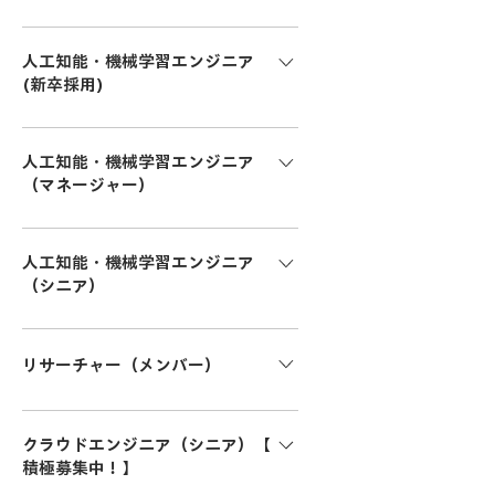
概要： 機械学習および深層学習のプロ
ジェクトに参加し、最新技術の実践的
人工知能・機械学習エンジニア
な知識とスキルを習得します。インター
(新卒採用)
ンとしてPoCやプロトタイプ開発の支援
概要： プロフェッショナルなエンジニ
を行い、実務を通じて成長する機会を
アの指導のもと、PoCやプロダクト開発
人工知能・機械学習エンジニア
提供します。 業務内容： 機械学習モデ
を通じて、AI開発の実務スキルを高める
（マネージャー）
ルの実装やデータ準備のサポート PoC
ポジションです。ジュニアエンジニアと
やプロトタイプ開発の実務支援
概要： LLM（大規模言語モデル）や自
して、チームの一員として機械学習プロ
Python、PyTorchなどを用いた小規模
社プロダクトの開発を推進するチーム
人工知能・機械学習エンジニア
ジェクトに貢献します。 業務内容： 機
なタスクの実施 最新の学術論文や技術
のマネジメント。技術的な基盤構築か
（シニア）
械学習モデルの開発、評価、改善 デー
情報の調査 コードレビューやチームミ
らエンジニアリング組織の成長まで、
タパイプラインの設計・構築の補助 コ
ーティングへの参加 応募資格： 必須条
概要： 最新のAI技術を活用し、LLMや
広範な役割を担います。複数のPoC・開
ードレビューやデバッグ作業 クラウド
件： Pythonを用いたプログラミング経
自社プロダクトの設計・開発をリード
リサーチャー（メンバー）
発プロジェクトを統括し、効果的な技
環境（AWS、Azure、GCPなど）でのモ
験（基本的なデータ分析スキルを含
します。顧客課題に特化した実用的なソ
術検証と実用化を推進します。 業務内
デルデプロイメントのサポート 学術論
む） 機械学習や深層学習に関する基礎
リューションを提供するポジションで
概要： LLMを含む先端AI技術の研究と
容： 機械学習エンジニアチームの管理
文や最新技術の調査および適用範囲の
知識 Gitを使用したコード管理の経験
す。 業務内容： R&DおよびPoCプロジ
開発を通じ、企業戦略に貢献するポジ
クラウドエンジニア（シニア）【
と育成 LLMや生成AIを活用したソリュ
検証 応募資格： 必須条件： Pythonに
PyTorchライブラリを利用したプロジェ
ェクトの設計、実施 LLMモデルや生成
ションです。国際会議への論文発表を目
積極募集中！】
ーション開発、及び技術基盤の構築 複
よるプログラミング経験（業務または
クト経験（学業・個人問わず） 歓迎条
AIソリューションの構築と適用 最新技
指しながら、自社プロダクトへの応用