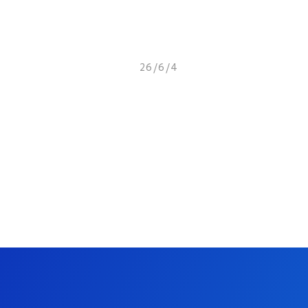
26/6/4
株式会社Elith、経済産業省・
NEDO「GENIAC」に採択