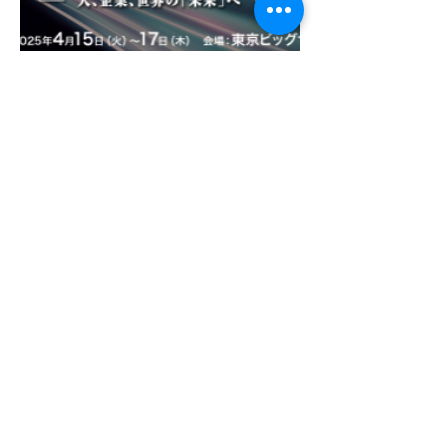
25/4/9
ElithがNexTech Week 2025春に出
展します
Read More
25/4/1
ElithがMVVを刷新—なぜ変えたの
か？ そして、これからどこへ向かう
のか