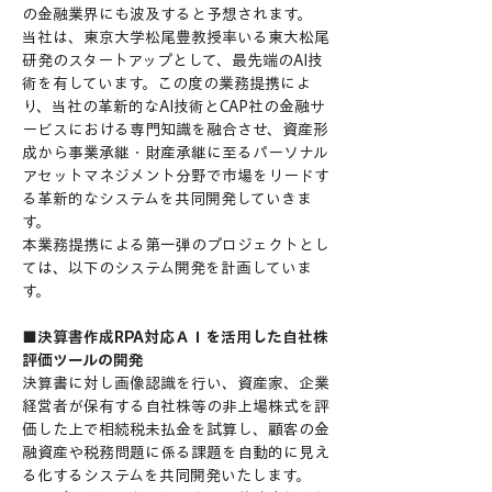
の金融業界にも波及すると予想されます。
当社は、東京大学松尾豊教授率いる東大松尾
研発のスタートアップとして、最先端のAI技
術を有しています。この度の業務提携によ
り、当社の革新的なAI技術とCAP社の金融サ
ービスにおける専門知識を融合させ、資産形
成から事業承継・財産承継に至るパーソナル
アセットマネジメント分野で市場をリードす
る革新的なシステムを共同開発していきま
す。
本業務提携による第一弾のプロジェクトとし
ては、以下のシステム開発を計画していま
す。
■
決算書作成RPA対応ＡＩを活用した自社株
評価ツールの開発
決算書に対し画像認識を行い、資産家、企業
経営者が保有する自社株等の非上場株式を評
価した上で相続税未払金を試算し、顧客の金
融資産や税務問題に係る課題を自動的に見え
る化するシステムを共同開発いたします。