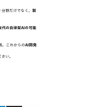
ィ分野だけでなく、
製
世代の自律型AIの可能
信。これからの
AI開発
ださい。