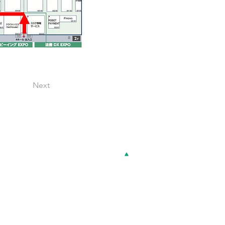
Next
Top
sion / Vision / Value
チーム紹介