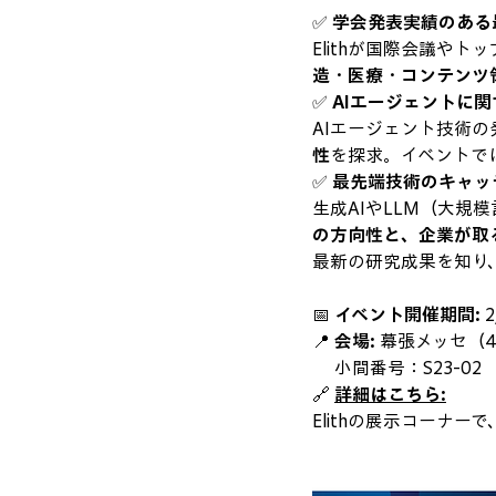
✅ 
学会発表実績のある
Elithが国際会議や
造・医療・コンテンツ
✅ 
AIエージェントに
AIエージェント技術の
性
を探求。イベントで
✅ 
最先端技術のキャッ
生成AIやLLM（大
の方向性と、企業が取
最新の研究成果を知り
📅 
イベント開催期間:
 
📍 
会場:
 幕張メッセ（
     小間番号：S23-02
🔗 
詳細はこちら:
Elithの展示コーナーで