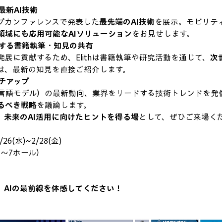
最新AI技術
トップカンファレンスで発表した
最先端のAI技術
を展示。モビリテ
領域にも応用可能なAIソリューション
をお見せします。
関する書籍執筆・知見の共有
発展に貢献するため、Elithは書籍執筆や研究活動を通じて、
次
は、最新の知見を直接ご紹介します。
チアップ
規模言語モデル）の最新動向、業界をリードする技術トレンドを発
るべき戦略
を議論します。
、
未来のAI活用に向けたヒントを得る場
として、ぜひご来場く
2/26(水)~2/28(金)
4〜7ホール） 　　　　
、
AIの最前線を体感してください！