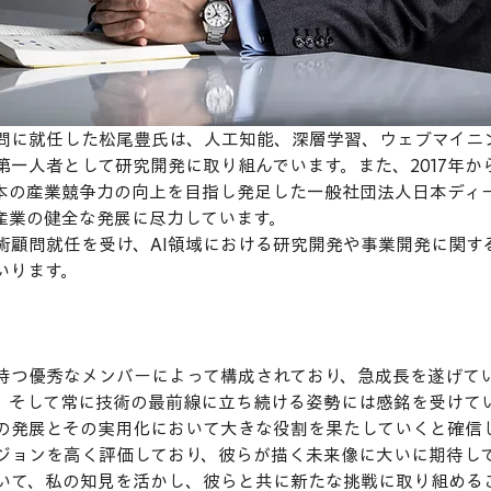
術顧問に就任した松尾豊氏は、人工知能、深層学習、ウェブマイ
第一人者として研究開発に取り組んでいます。また、2017年か
本の産業競争力の向上を目指し発足した一般社団法人日本ディ
産業の健全な発展に尽力しています。
の技術顧問就任を受け、AI領域における研究開発や事業開発に関
いります。
力を持つ優秀なメンバーによって構成されており、急成長を遂げて
、そして常に技術の最前線に立ち続ける姿勢には感銘を受けて
I技術の発展とその実用化において大きな役割を果たしていくと確信
とビジョンを高く評価しており、彼らが描く未来像に大いに期待し
いて、私の知見を活かし、彼らと共に新たな挑戦に取り組める