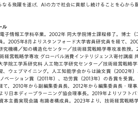
がさらなる飛躍を遂げ、AIの力で社会に貢献し続けることを心から
ール
学部電子情報工学科卒業。2002年 同大学院博士課程修了。博士
。2005年8月よりスタンフォード大学客員研究員を経て、20
研究機構／知の構造化センター／技術経営戦略学専攻准教授。2
技術経営戦略学専攻 グローバル消費インテリジェンス寄付講座 
学大学院工学系研究科 人工物工学研究センター／技術経営戦略学
習、ウェブマイニング。人工知能学会からは論文賞（2002年）
イノベーション賞（2011年）、功労賞（2013年）の各賞を受
て、2010年から副編集委員長、2012年から編集委員長・理事。2
年より日本ディープラーニング協会理事長。2019年よりソフト
い資本主義実現会議 有識者構成員。2023年より、技術経営戦略学