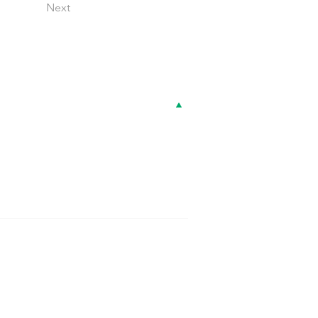
Next
Top
sion / Vision / Value
チーム紹介
開発
共創型ビジネス＆IPライセンス
ットフォーム「GENFLUX」