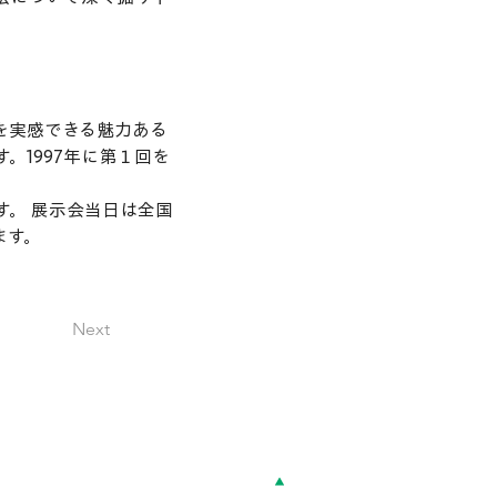
を実感できる魅力ある
1997年に第１回を
。 展示会当日は全国
ます。
Next
Top