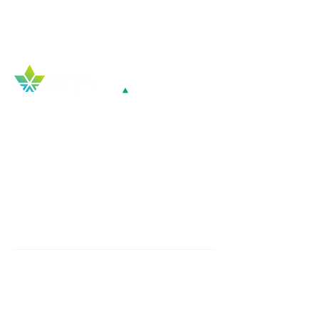
Top
COMPANY
​企業概要
会社概要
Mission / Vision / Value
チーム紹介
WHAT WE DO
​事業紹介